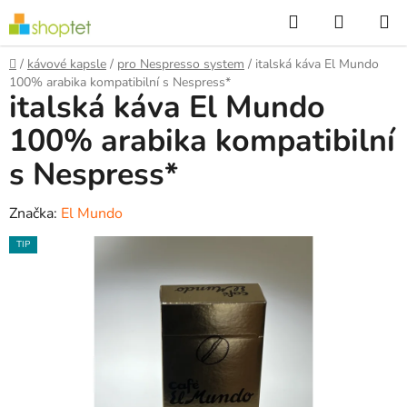
Přejít
Hledat
NÁKUP
na
KOŠÍK
obsah
Domů
/
kávové kapsle
/
pro Nespresso system
/
italská káva El Mundo
100% arabika kompatibilní s Nespress*
italská káva El Mundo
100% arabika kompatibilní
s Nespress*
Značka:
El Mundo
TIP