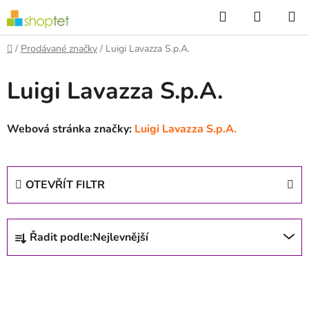
Přejít
Hledat
NÁKUP
na
KOŠÍK
obsah
Domů
/
Prodávané značky
/
Luigi Lavazza S.p.A.
Luigi Lavazza S.p.A.
Webová stránka značky:
Luigi Lavazza S.p.A.
OTEVŘÍT FILTR
Ř
Řadit podle:
Nejlevnější
a
z
V
e
ý
n