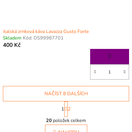
italská zrnková káva Lavazza Gusto Forte
Skladem
Kód:
DS99987701
400 Kč
NAČÍST 8 DALŠÍCH
S
1
t
2
r
O
á
20
položek celkem
v
n
l
k