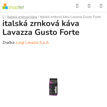
Přejít
Hledat
NÁKUP
na
KOŠÍK
obsah
Domů
/
Italská zrnková káva
/
italská zrnková káva Lavazza Gusto Forte
italská zrnková káva
Lavazza Gusto Forte
Značka:
Luigi Lavazza S.p.A.