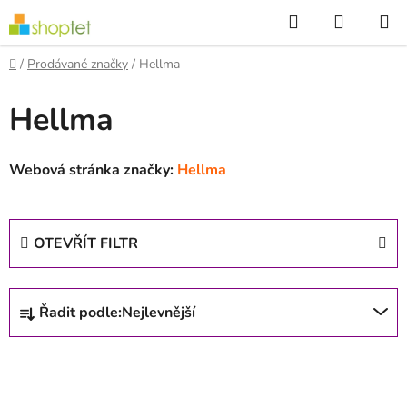
Přejít
Hledat
NÁKUP
na
KOŠÍK
obsah
Domů
/
Prodávané značky
/
Hellma
Hellma
Webová stránka značky:
Hellma
OTEVŘÍT FILTR
Ř
Řadit podle:
Nejlevnější
a
z
V
e
ý
n