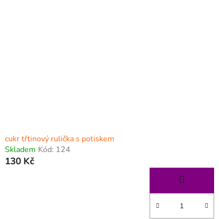
p
í
i
p
s
r
p
o
r
d
o
u
d
k
u
t
k
ů
t
ů
cukr třtinový rulička s potiskem
Skladem
Kód:
124
130 Kč