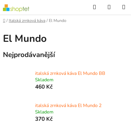
Přejít
Hledat
NÁKUP
na
KOŠÍK
obsah
Domů
/
Italská zrnková káva
/
El Mundo
El Mundo
Nejprodávanější
italská zrnková káva El Mundo BB
Skladem
460 Kč
italská zrnková káva El Mundo 2
Skladem
370 Kč