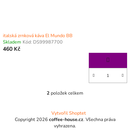
italská zrnková káva El Mundo BB
Skladem
Kód:
DS99987700
460 Kč
2
položek celkem
O
v
l
Z
Vytvořil Shoptet
á
á
Copyright 2026
coffee-house.cz
. Všechna práva
d
p
vyhrazena.
a