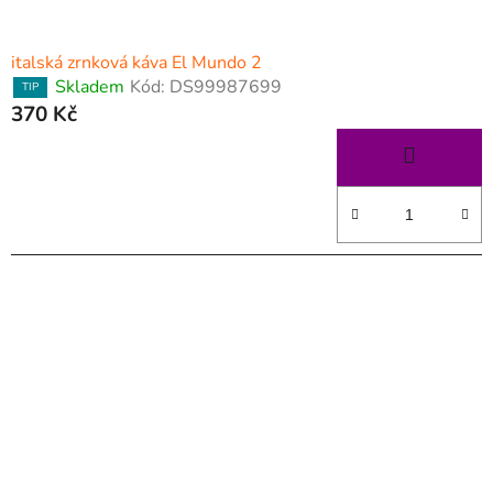
t
ů
italská zrnková káva El Mundo 2
Skladem
Kód:
DS99987699
TIP
370 Kč