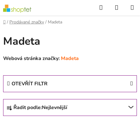
Přejít
Hledat
NÁKUP
na
KOŠÍK
obsah
Domů
/
Prodávané značky
/
Madeta
Madeta
Webová stránka značky:
Madeta
OTEVŘÍT FILTR
Ř
Řadit podle:
Nejlevnější
a
z
V
e
ý
n