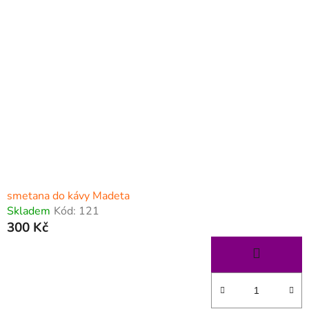
p
í
i
p
s
r
p
o
r
d
o
u
d
k
u
t
k
ů
t
ů
smetana do kávy Madeta
Skladem
Kód:
121
300 Kč