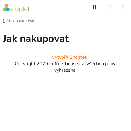
Přejít
Hledat
NÁKUP
na
KOŠÍK
obsah
Domů
/
Jak nakupovat
Jak nakupovat
Z
Vytvořil Shoptet
á
Copyright 2026
coffee-house.cz
. Všechna práva
p
vyhrazena.
a
t
í