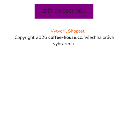
ZPĚT DO OBCHODU
Z
Vytvořil Shoptet
á
Copyright 2026
coffee-house.cz
. Všechna práva
p
vyhrazena.
a
t
í