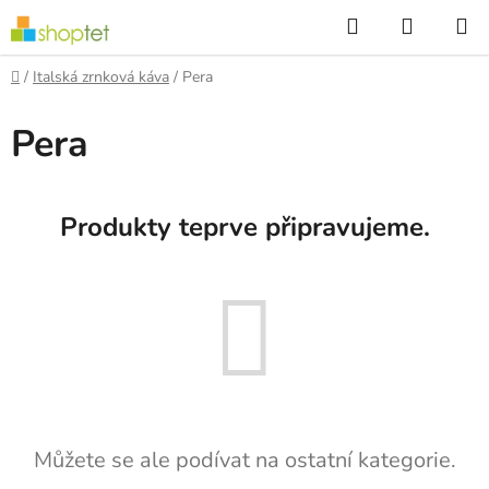
Přejít
Hledat
NÁKUP
na
KOŠÍK
obsah
Domů
/
Italská zrnková káva
/
Pera
Pera
Produkty teprve připravujeme.
Můžete se ale podívat na ostatní kategorie.