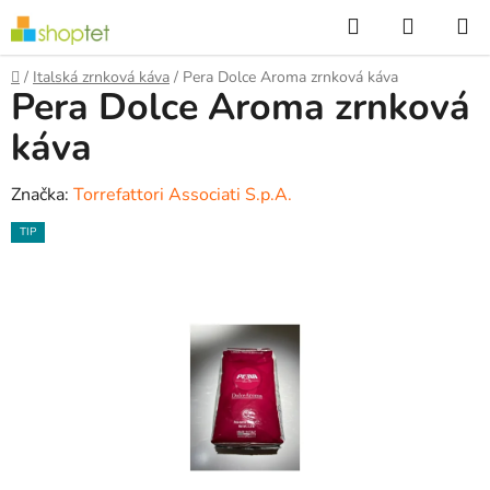
Přejít
Hledat
NÁKUP
na
KOŠÍK
obsah
Domů
/
Italská zrnková káva
/
Pera Dolce Aroma zrnková káva
Pera Dolce Aroma zrnková
káva
Značka:
Torrefattori Associati S.p.A.
TIP