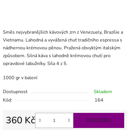
Směs nejvybranějších kávových zrn z Venezuely, Brazílie a
Vietnamu. Lahodná a vyvážená chuť tradičního espressa s
nádhernou krémovou pěnou. Pražená obvyklým italským
způsobem. Silná káva s lahodně krémovou chutí pro
opravdové labužníky. Síla 4 z 5.
1000 gr v balení
Dostupnost
Skladem
Kód:
164
360 Kč
DO KOŠÍKU
Měrná cena: