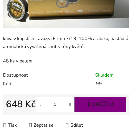
káva v kapslích Lavazza Firma 7/13, 100% arabika, nasládlá
aromatická vyvážená chuť s tóny květů.
48 ks v balení
Dostupnost
Skladem
Kód:
99
648 Kč
DO KOŠÍKU
Měrná cena:
Tisk
Zeptat se
Sdílet