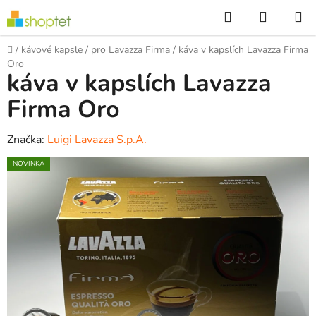
Přejít
Hledat
NÁKUP
na
KOŠÍK
obsah
Domů
/
kávové kapsle
/
pro Lavazza Firma
/
káva v kapslích Lavazza Firma
Oro
káva v kapslích Lavazza
Firma Oro
Značka:
Luigi Lavazza S.p.A.
NOVINKA